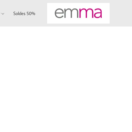
y
Soldes 50%